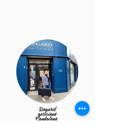
Regard
opticiens
Confolens