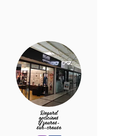
Regard
opticiens
Yzeures-
sur-creuse