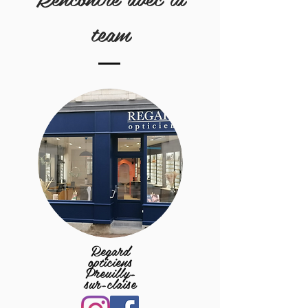
team
Regard
opticiens
Pr
euilly-
sur-claise